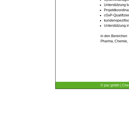
Unterstützung b
Projektkoordina
cGxP-Qualifizie
kundenspezifis
Unterstützung i
in den Bereichen
Pharma, Chemie, 
© pac gmbh | Ches