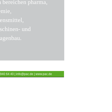
n bereichen pharma,
emie,
ensmittel,
schinen- und
lagenbau.
 940 64 40 |
info@pac.de
|
www.pac.de