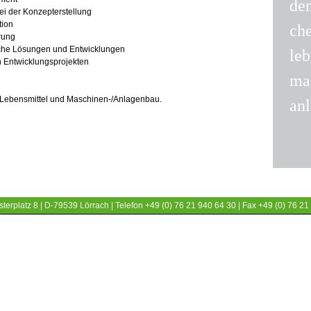
de
ei der Konzepterstellung
tion
ch
rung
che Lösungen und Entwicklungen
leb
n Entwicklungsprojekten
ma
Lebensmittel und Maschinen-/Anlagenbau.
an
terplatz 8 | D-79539 Lörrach | Telefon +49 (0) 76 21 940 64 30 | Fax +49 (0) 76 21