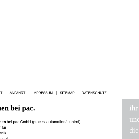
Jump to navigation
KT
ANFAHRT
IMPRESSUM
SITEMAP
DATENSCHUTZ
en bei pac.
ihr
un
mmen
bei pac GmbH (processautomation/-control),
 für
die
hnik
ment