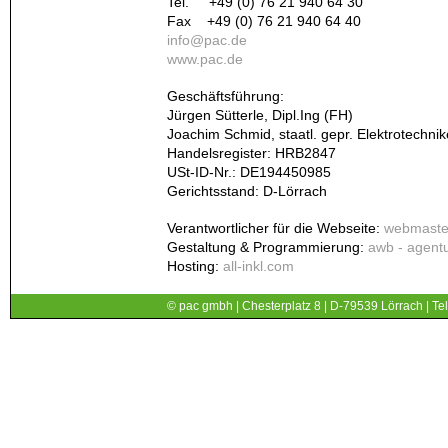
Tel. +49 (0) 76 21 940 64 30
Fax +49 (0) 76 21 940 64 40
info@pac.de
www.pac.de
Geschäftsführung:
Jürgen Sütterle, Dipl.Ing (FH)
Joachim Schmid, staatl. gepr. Elektrotechnik
Handelsregister: HRB2847
USt-ID-Nr.: DE194450985
Gerichtsstand: D-Lörrach
Verantwortlicher für die Webseite:
webmaste
Gestaltung & Programmierung:
awb - agentu
Hosting:
all-inkl.com
© pac gmbh | Chesterplatz 8 | D-79539 Lörrach | Tel