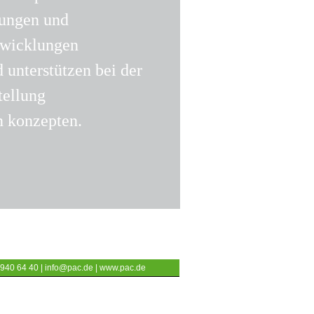
sungen und
twicklungen
 unterstützen bei der
tellung
n konzepten.
 940 64 40 |
info@pac.de
|
www.pac.de