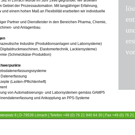
Sitz in Lörrach wurde im Juni 1998 gegründet. Wir arbeiten
em Gebiet der Prozessautomation. Mit langjähriger Erfahrung,
lö
nd einem hohen Maß an Flexibilität erarbeiten wir individuelle
en
ssiger Partner und Dienstleister in den Bereichen Pharma, Chemie,
schinen- und Anlagenbau.
und
gen
ers
azeutische Industrie (Produktionsanlagen und Laborsysteme)
Digitaldruckmaschinen, Elastomertechnik, Lackiersysteme)
vo
emie (Schmelzkäse-Produktion)
chwerpunkte
iebsdatenerfassungssysteme
 Datenerfassung
epte (Lasten-/Pflichtenheft)
ment
erung von Automatisierungs- und Laborsystemen gemäss GAMP5
hinendatenerfassung und Ankopplung an PPS-Systeme
terplatz 8 | D-79539 Lörrach | Telefon +49 (0) 76 21 940 64 30 | Fax +49 (0) 76 21