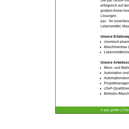
Die pac GmbH mit 
erfolgreich auf d
großem Know-how u
Lösungen.
pac - Ihr zuverlä
Lebensmittel, Ma
Unsere Erfahrun
chemisch-pharm
Maschinenbau (
Lebensmittelch
Unsere Arbeitss
Mess- und Betr
Automation und
Automationskonz
Projektmanage
cGxP-Qualifizi
Betriebs-/Masc
© pac gmbh | Ches