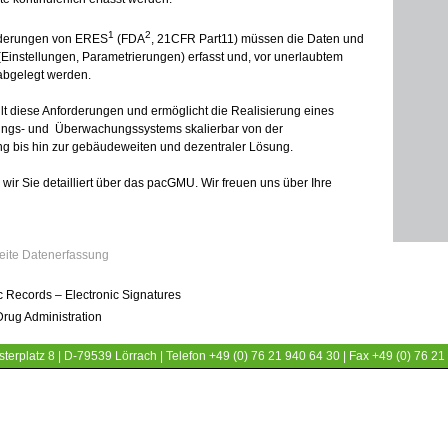
1
2
derungen von ERES
(FDA
, 21CFR Part11) müssen die Daten und
 (Einstellungen, Parametrierungen) erfasst und, vor unerlaubtem
 abgelegt werden.
t diese Anforderungen und ermöglicht die Realisierung eines
ngs- und Überwachungssystems skalierbar von der
g bis hin zur gebäudeweiten und dezentraler Lösung.
wir Sie detailliert über das pacGMU. Wir freuen uns über Ihre
eite Datenerfassung
 Records – Electronic Signatures
rug Administration
terplatz 8 | D-79539 Lörrach | Telefon +49 (0) 76 21 940 64 30 | Fax +49 (0) 76 21