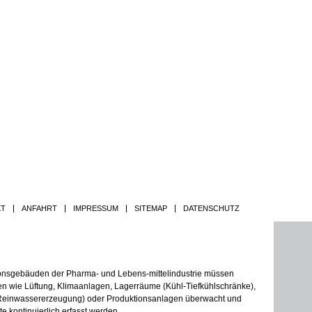
Jump to navigation
KT
ANFAHRT
IMPRESSUM
SITEMAP
DATENSCHUTZ
ionsgebäuden der Pharma- und Lebens-mittelindustrie müssen
gen wie Lüftung, Klimaanlagen, Lagerräume (Kühl-Tiefkühlschränke),
einwassererzeugung) oder Produktionsanlagen überwacht und
e kontinuierlich erfasst werden.