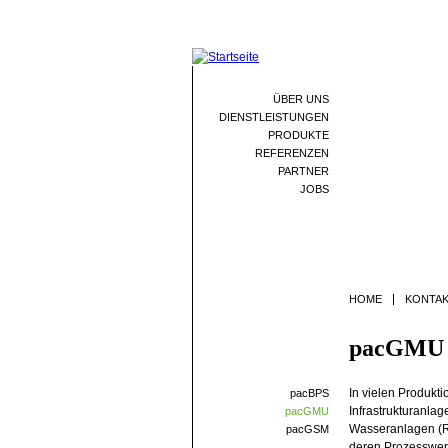
ÜBER UNS
DIENSTLEISTUNGEN
PRODUKTE
REFERENZEN
PARTNER
JOBS
HOME
KONTA
pacGMU
In vielen Produkt
pacBPS
Infrastrukturanla
pacGMU
Wasseranlagen (R
pacGSM
deren Prozesswert