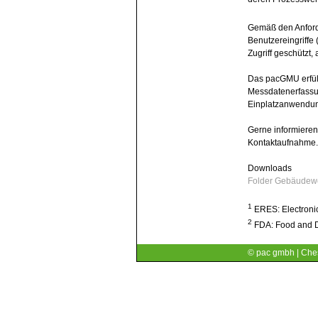
Gemäß den Anfor
Benutzereingriffe
Zugriff geschützt,
Das pacGMU erfüll
Messdatenerfassu
Einplatzanwendun
Gerne informieren 
Kontaktaufnahme.
Downloads
Folder Gebäudew
1
ERES: Electronic
2
FDA: Food and D
© pac gmbh | Ches