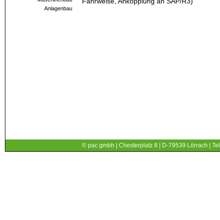
Fahrweise, Ankopplung an SAP/R3)
Anlagenbau
© pac gmbh | Chesterplatz 8 | D-79539 Lörrach | Tel